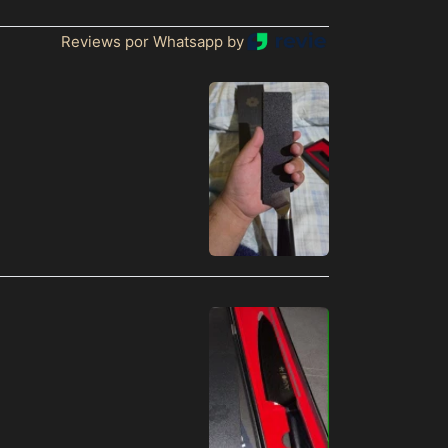
Reviews por Whatsapp by
Afghanistan (MXN $)
Åland Islands (MXN
$)
Albania (MXN $)
Algeria (MXN $)
Andorra (MXN $)
Angola (MXN $)
Anguilla (MXN $)
Antigua & Barbuda
(MXN $)
Argentina (MXN $)
Armenia (MXN $)
Aruba (MXN $)