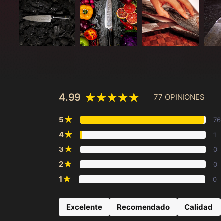
4.99
77 OPINIONES
★
5
76
★
4
1
★
3
0
★
2
0
★
1
0
Excelente
Recomendado
Calidad