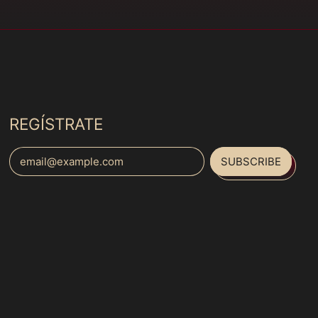
Colombia (MXN $)
Comoros (MXN $)
Congo - Brazzaville
(MXN $)
Congo - Kinshasa
(MXN $)
REGÍSTRATE
Cook Islands (MXN
$)
SUBSCRIBE
Costa Rica (MXN $)
Email Address
Côte d’Ivoire (MXN
$)
Español
Croatia (MXN $)
English
Curaçao (MXN $)
français
Cyprus (MXN $)
Italiano
Czechia (MXN $)
日本語
Denmark (MXN $)