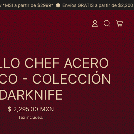
Envíos GRATIS a partir de $2,200 a Toda la República y *MS
ITEM
LOG
SEARCH
CART
IN
OUR
SITE
LLO CHEF ACERO
CO - COLECCIÓN
DARKNIFE
Regular price
$ 2,295.00 MXN
Tax included.