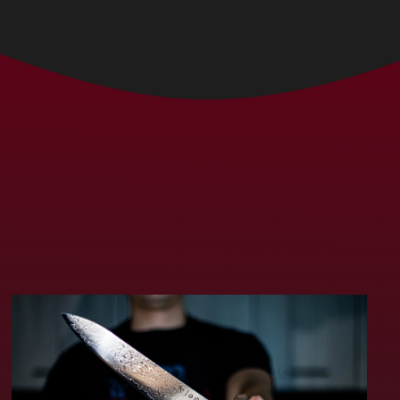
Bolivia (MXN $)
Bosnia &
Herzegovina (MXN
$)
Botswana (MXN $)
Brazil (MXN $)
British Indian Ocean
Territory (MXN $)
British Virgin Islands
(MXN $)
Brunei (MXN $)
Bulgaria (MXN $)
Burkina Faso (MXN
$)
Burundi (MXN $)
Cambodia (MXN $)