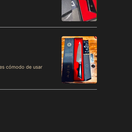
Ascension Island
(MXN $)
Australia (MXN $)
Austria (MXN $)
Azerbaijan (MXN $)
Bahamas (MXN $)
Bahrain (MXN $)
Bangladesh (MXN $)
y es cómodo de usar
Barbados (MXN $)
Belarus (MXN $)
Belgium (MXN $)
Belize (MXN $)
Benin (MXN $)
Bermuda (MXN $)
Bhutan (MXN $)