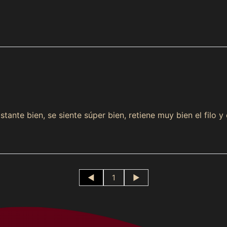
Buy now and pay in installments
without a credit card
Add your product to the cart and
choose to pay
1
with Meses sin Tarjeta.
In your Mercado Pago app,
choose the number of
2
installments
and confirm.
Pay monthly
with your account balance, debit, or
3
other methods.
tante bien, se siente súper bien, retiene muy bien el filo 
Credit subject to approval.
Need help? Check our
Help
section.
◄
1
►