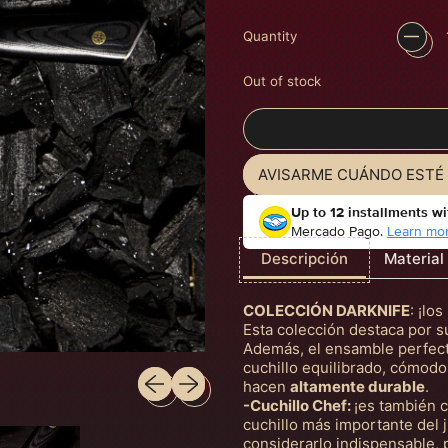
Quantity
Out of stock
AVISARME CUÁNDO ESTÉ 
Up to 12 installments wi
Mercado Pago.
Learn mor
Descripción
Material
COLECCIÓN DARKNIFE
: ¡lo
Esta colección destaca por su
Además, el ensamble perfect
cuchillo equilibrado, cómodo
Previous slide
Next slide
hacen
altamente durable
.
-Cuchillo Chef:
¡es también c
cuchillo más importante del 
considerarlo indispensable, p