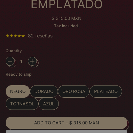
EMPLATADO
Regular price
$ 315.00 MXN
Tax included.
82 reseñas
Quantity
Ready to ship
Color
NEGRO
DORADO
ORO ROSA
PLATEADO
TORNASOL
AZUL
ADD TO CART
–
$ 315.00 MXN