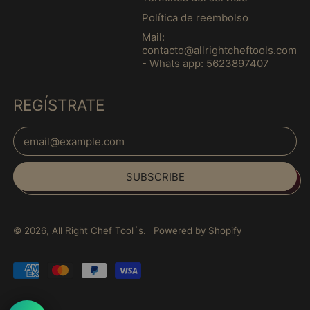
French Polynesia
Política de reembolso
(MXN $)
Mail:
French Southern
contacto@allrightcheftools.com
Territories (MXN $)
- Whats app: 5623897407
Gabon (MXN $)
Gambia (MXN $)
REGÍSTRATE
Georgia (MXN $)
Email Address
Germany (MXN $)
Español
Ghana (MXN $)
SUBSCRIBE
English
Gibraltar (MXN $)
français
Greece (MXN $)
Italiano
Greenland (MXN $)
© 2026,
All Right Chef Tool´s
.
Powered by Shopify
日本語
Grenada (MXN $)
português
Accepted
Guadeloupe (MXN $)
(Brasil)
Payments
Guatemala (MXN $)