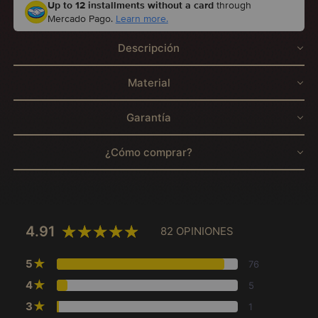
Up to 12 installments without a card
through
Mercado Pago.
Learn more.
Descripción
Material
Garantía
¿Cómo comprar?
4.91
82 OPINIONES
★
5
76
★
4
5
★
3
1