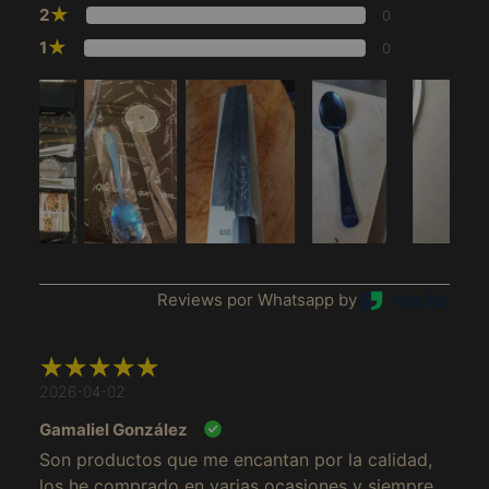
★
2
0
★
1
0
Reviews por Whatsapp by
Afghanistan (MXN $)
Åland Islands (MXN
2026-04-02
$)
Gamaliel González
Albania (MXN $)
Son productos que me encantan por la calidad,
Algeria (MXN $)
los he comprado en varias ocasiones y siempre