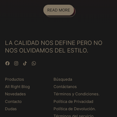
El Salvador (MXN $)
Equatorial Guinea
READ MORE
(MXN $)
Eritrea (MXN $)
Estonia (MXN $)
Eswatini (MXN $)
LA CALIDAD NOS DEFINE PERO NO
Ethiopia (MXN $)
NOS OLVIDAMOS DEL ESTILO.
Falkland Islands
(MXN $)
Facebook
Instagram
TikTok
WhatsApp
Faroe Islands (MXN
$)
Productos
Búsqueda
Fiji (MXN $)
All Right Blog
Contáctanos
Finland (MXN $)
Novedades
Términos y Condiciones.
France (MXN $)
Contacto
Política de Privacidad
French Guiana (MXN
Dudas
Política de Devolución.
$)
Términos del servicio