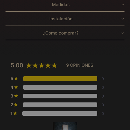
Medidas
Instalación
¿Cómo comprar?
5.00
9 OPINIONES
★
5
9
★
4
0
★
3
0
★
2
0
★
1
0