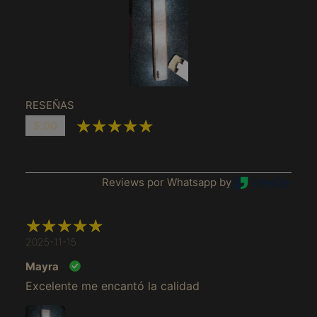
RESEÑAS
5.00
Reviews por Whatsapp by
Afghanistan (MXN $)
Åland Islands (MXN
$)
2025-11-15
Albania (MXN $)
Mayra
Algeria (MXN $)
Excelente me encantó la calidad
Andorra (MXN $)