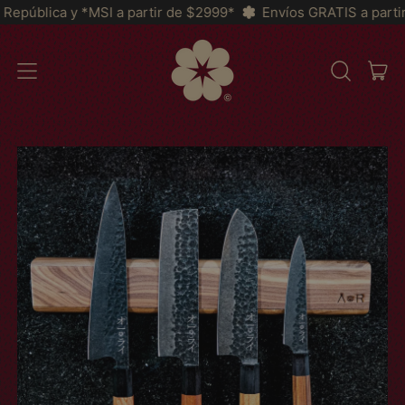
SI a partir de $2999*
Envíos GRATIS a partir de $2,200 a To
IT
MENU
SEARCH
CAR
OUR
SITE