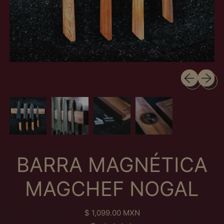
Previous sli
Next sl
BARRA MAGNÉTICA
MAGCHEF NOGAL
Regular price
$ 1,099.00 MXN