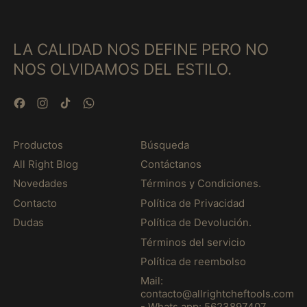
(MXN $)
Eritrea (MXN $)
LA CALIDAD NOS DEFINE PERO NO
Estonia (MXN $)
NOS OLVIDAMOS DEL ESTILO.
Eswatini (MXN $)
Ethiopia (MXN $)
Facebook
Instagram
TikTok
WhatsApp
Falkland Islands
(MXN $)
Productos
Búsqueda
Faroe Islands (MXN
All Right Blog
Contáctanos
$)
Novedades
Términos y Condiciones.
Fiji (MXN $)
Contacto
Política de Privacidad
Finland (MXN $)
Dudas
Política de Devolución.
France (MXN $)
Términos del servicio
French Guiana (MXN
Política de reembolso
$)
Mail:
French Polynesia
contacto@allrightcheftools.com
(MXN $)
- Whats app: 5623897407