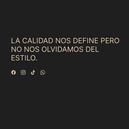
l
a
r
p
r
i
c
LA CALIDAD NOS DEFINE PERO
e
NO NOS OLVIDAMOS DEL
ESTILO.
Facebook
Instagram
TikTok
WhatsApp