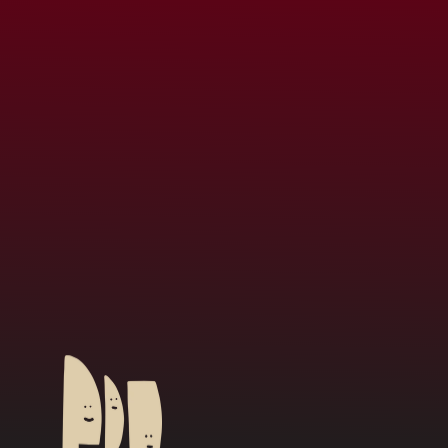
Afghanistan (MXN $)
Åland Islands (MXN
$)
Albania (MXN $)
Algeria (MXN $)
Andorra (MXN $)
Angola (MXN $)
Anguilla (MXN $)
Antigua & Barbuda
(MXN $)
Argentina (MXN $)
Armenia (MXN $)
Aruba (MXN $)
Ascension Island