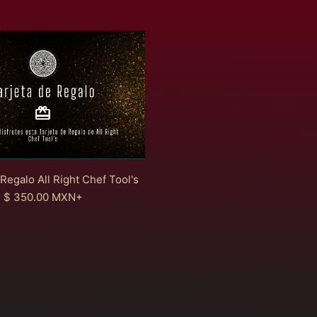
T
a
r
j
e
t
a
d
e
R
e
 Regalo All Right Chef Tool's
g
R
$ 350.00 MXN
+
a
e
l
g
o
u
A
l
l
a
l
r
R
p
i
r
g