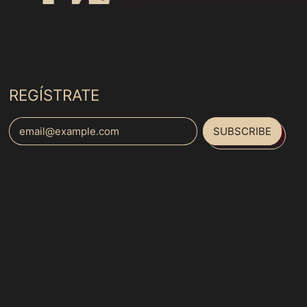
(MXN $)
Australia (MXN $)
Austria (MXN $)
Azerbaijan (MXN $)
REGÍSTRATE
Bahamas (MXN $)
Bahrain (MXN $)
SUBSCRIBE
Email Address
Bangladesh (MXN $)
Barbados (MXN $)
Español
Belarus (MXN $)
English
Belgium (MXN $)
français
Belize (MXN $)
Italiano
Benin (MXN $)
日本語
Bermuda (MXN $)
português
Bhutan (MXN $)
(Brasil)