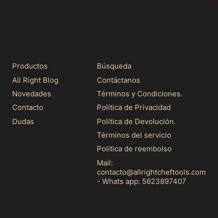
i
h
c
t
e
C
h
e
f
T
o
Productos
Búsqueda
o
All Right Blog
Contáctanos
l
'
Novedades
Términos y Condiciones.
s
Contacto
Política de Privacidad
Dudas
Política de Devolución.
Términos del servicio
Política de reembolso
Mail:
contacto@allrightcheftools.com
- Whats app: 5623897407